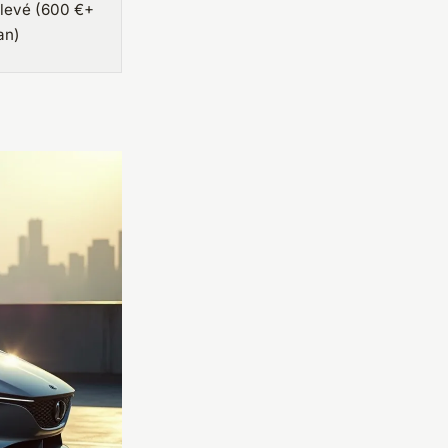
levé (600 €+
an)