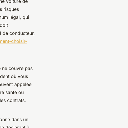
ne voiture de
s risques
imum légal, qui
doit
il de conducteur,
ent-choisir-
le ne couvre pas
ident où vous
souvent appelée
ure santé ou
les contrats.
tionné dans un
le déclarant à