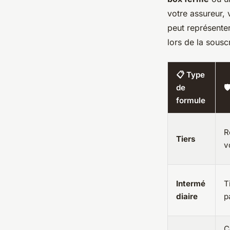
votre assureur, 
peut représente
lors de la souscr
📋 Type
de

formule
R
Tiers
v
Intermé
T
diaire
p
C