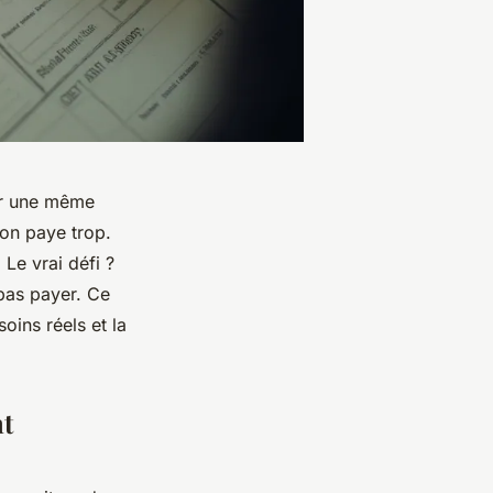
ur une même
on paye trop.
Le vrai défi ?
 pas payer. Ce
ins réels et la
nt