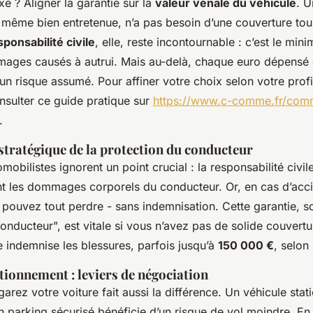
xe ? Aligner la garantie sur la
valeur vénale du véhicule
. U
, même bien entretenue, n’a pas besoin d’une couverture tou
sponsabilité civile
, elle, reste incontournable : c’est le min
ages causés à autrui. Mais au-delà, chaque euro dépensé 
n risque assumé. Pour affiner votre choix selon votre prof
sulter ce guide pratique sur
https://www.c-comme.fr/comm
.
stratégique de la protection du conducteur
obilistes ignorent un point crucial : la responsabilité civi
 les dommages corporels du conducteur. Or, en cas d’acc
s pouvez tout perdre - sans indemnisation. Cette garantie, 
onducteur", est vitale si vous n’avez pas de solide couvert
 indemnise les blessures, parfois jusqu’à
150 000 €
, selon 
ationnement : leviers de négociation
garez votre voiture fait aussi la différence. Un véhicule sta
 parking sécurisé bénéficie d’un risque de vol moindre. En 