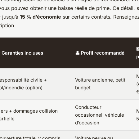
vous pouvez obtenir une baisse réelle de prime. Ce détail, 
r jusqu’à
15 % d’économie
sur certains contrats. Renseigne
iption.

️ Garanties incluses
👤 Profil recommandé
p
M
esponsabilité civile +
Voiture ancienne, petit
(
ol/incendie (option)
budget
€
Conducteur
iers + dommages collision
M
occasionnel, véhicule
artielle
5
d’occasion
ouverture totale, y compris
Voiture neuve ou