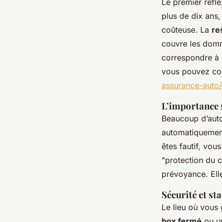
Le premier réfle
plus de dix ans
coûteuse. La
re
couvre les domm
correspondre à u
vous pouvez con
assurance-auto/
L’importance 
Beaucoup d’autom
automatiquement
êtes fautif, vou
"protection du c
prévoyance. Elle
Sécurité et st
Le lieu où vous 
box fermé
ou un