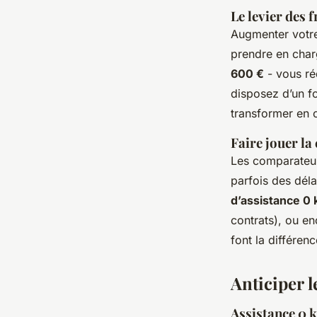
Le levier des f
Augmenter votre
prendre en char
600 €
- vous réd
disposez d’un fo
transformer en c
Faire jouer l
Les comparateurs
parfois des déla
d’assistance 0
contrats), ou e
font la différen
Anticiper l
Assistance 0 k