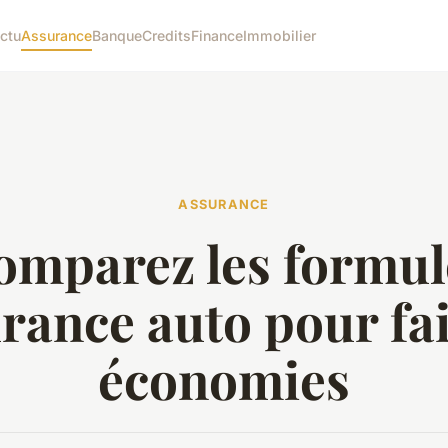
ctu
Assurance
Banque
Credits
Finance
Immobilier
ASSURANCE
omparez les formul
rance auto pour fa
économies