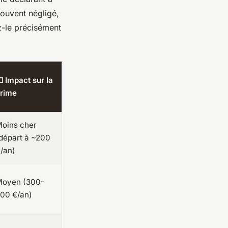
souvent négligé,
z-le précisément
 Impact sur la
rime
oins cher
départ à ~200
/an)
oyen (300-
00 €/an)