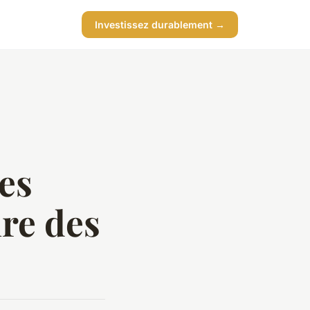
Investissez durablement →
es
ire des