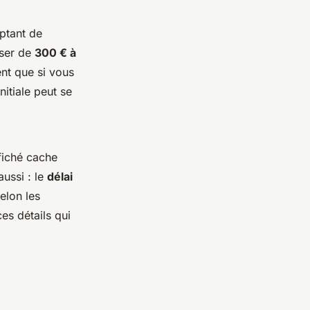
ptant de
sser de
300 € à
ent que si vous
itiale peut se
ffiché cache
aussi : le
délai
elon les
es détails qui